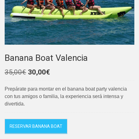
Banana Boat Valencia
El
El
35,00
€
30,00
€
precio
precio
original
actual
Prepárate para montar en el banana boat party valencia
era:
es:
con tus amigos o familia, la experiencia será intensa y
35,00€.
30,00€.
divertida.
RESERVAR BANANA BOAT