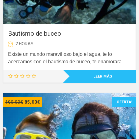
Bautismo de buceo
2 HORAS
Existe un mundo maravilloso bajo el agua, te lo
acercamos con el bautismo de buceo, te enamorara
.
LEER MÁS
El
El
100,00
€
85,00
€
¡OFERTA!
precio
precio
original
actual
era:
es:
100,00€.
85,00€.