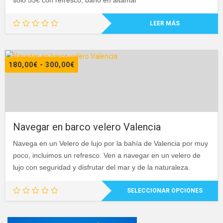
solo 55€ con refresco, baño en altamar
LEER MÁS
Rango
180,00
€
-
300,00
€
de
precios:
desde
180,00€
hasta
Navegar en barco velero Valencia
300,00€
Navega en un Velero de lujo por la bahía de Valencia por muy
poco, incluimos un refresco. Ven a navegar en un velero de
lujo con seguridad y disfrutar del mar y de la naturaleza.
Este
SELECCIONAR OPCIONES
producto
tiene
múltiples